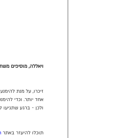
ויאללה, מוסיפים משח
אחד יותר. וכדי להימנע מתשלו
ולכן - ברגע שתגיעו לסכום הקרוב ל-75 דולר, תצטרכו להוסיך
תוכלו להיעזר באתר 
h