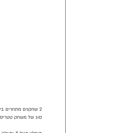
2 שחקנים מתחרים ביניהם על תפירת שמיכת הטלאים הכי אסתטית, בלוח אישי של 9X9 אריחים.
סוג של משחק טטריס 