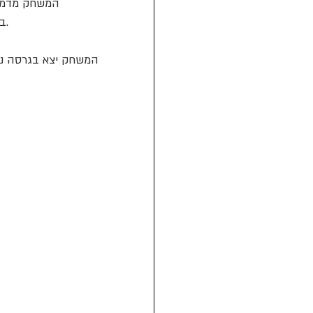
באמצעות קלפי מספרים וקלפי טקטיקה. מומלץ מגיל 8 ומעלה. משך המשחק כ-20 דקות.
המשחק יצא בגרסה נוספת בשם  e line