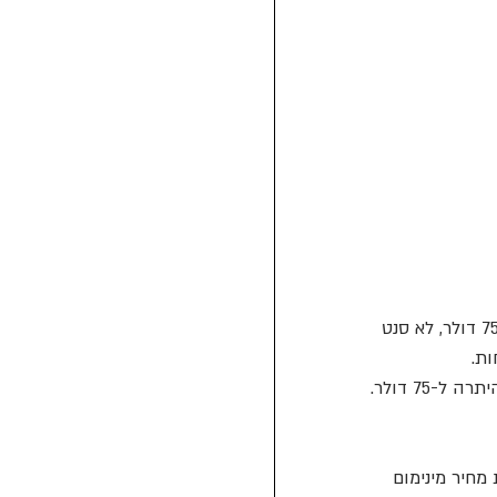
זיכרו, על מנת להימנע מתשלומים נוספים כגון מע"מ (17% על הקנייה), עליכם לשלם בדיוק 75 דולר, לא סנט 
חיר מינימום 