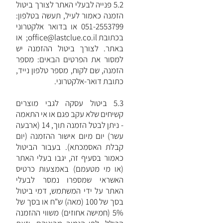
5.2 פנייה לבעלי האתר לצורך ביטול
הזמנה כאמור לעיל, תעשה בטלפון:
051-2553799
או בדואר אלקטרוני
בכתובת
office@lastclue.co.il
; או
באתר. לצורך ביטול ההזמנה יש
למסור את הפרטים הבאים: מספר
הזמנה, שם לקוח, מספר טלפון נייד,
כתובת דואר-אלקטרוני.
5.3 ביטול עסקה לגבי מוצרים
קשיחים שלא עקב פגם או אי התאמה
- ניתן לבטל הזמנה תוך, 14 (ארבעה
עשר) יום מיום אישור ההזמנה (יום
קבלת האסמכתא). בעבור הביטול
כאמור בסעיף זה, יגבו בעלי האתר
(או מי מטעמם) באמצעות כרטיס
האשראי שמספרו נמסר לבעלי
האתר על ידי המשתמש, דמי ביטול
בסך של 100 (מאה) ש"ח או בסך של
5% (חמישה אחוזים) משווי ההזמנה