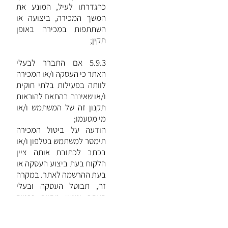
כהגדרתו לעיל, המונע את
המשך המכירה, ביצועה או
השתתפות במכירה באופן
תקין;
5.9.3 אם התברר לבעלי
האתר כי העסקה ו/או המכירה
לוותה בפעילות בלתי חוקית
ו/או שאיננה בהתאם להוראות
תקנון זה של המשתמש ו/או
מי מטעמו;
הודעה על ביטול המכירה
תימסר למשתמש בטלפון ו/או
בכתב לכתובת אותה ציין
הלקוח בעת ביצוע העסקה או
בעת ההרשמה לאתר. במקרה
זה, תבוטל העסקה ובעלי
האתר ימנעו מחיוב כרטיס
האשראי של המשתמש או
ישיבו לו כל סכום ששולם בגין