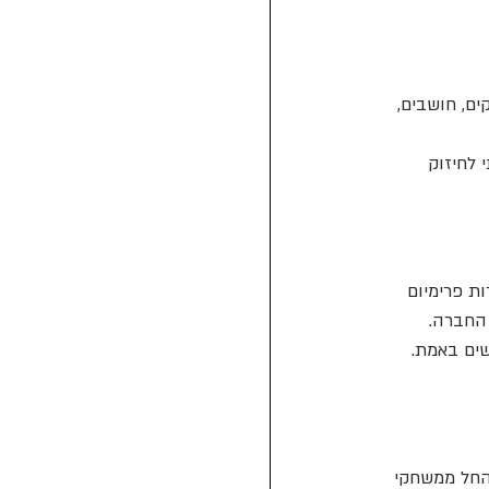
ם, חושבים, 
 לחיזוק 
חשוב להם מהעובדים שלהם. PlayRoom הוא שירות פרימיום 
 החברה.
שים באמת.
 החל ממשחקי 