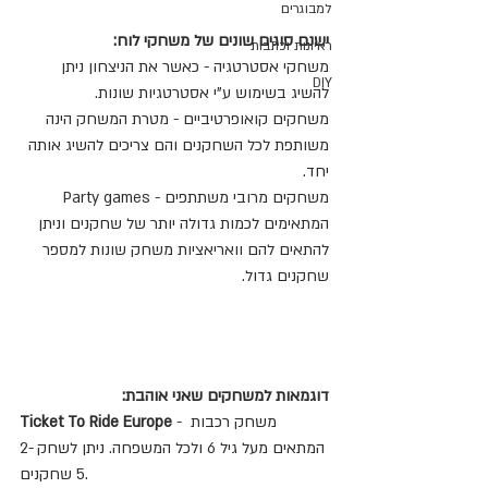
למבוגרים
ישנם סוגים שונים של משחקי לוח:
ראיונות וכתבות
משחקי אסטרטגיה - כאשר את הניצחון ניתן 
DIY
להשיג בשימוש ע"י אסטרטגיות שונות.
משחקים קואופרטיביים - מטרת המשחק הינה 
משותפת לכל השחקנים והם צריכים להשיג אותה 
יחד.
משחקים מרובי משתתפים - Party games 
המתאימים לכמות גדולה יותר של שחקנים וניתן 
להתאים להם וואריאציות משחק שונות למספר 
שחקנים גדול.
דוגמאות למשחקים שאני אוהבת:
 - משחק רכבות 
Ticket To Ride Europe
המתאים מעל גיל 6 ולכל המשפחה. ניתן לשחק 2-
5 שחקנים.