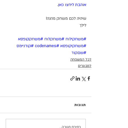
אוהבת ליחצו כאן
.
שיהיה לכם משחק מהנה!
לילך
#משחקילוח
#משחקלוח
#משחקקופסא
#משחקיקופסא
#codenames
#קודניימס
#שםקוד
לכל המשפחה
למבוגרים
תגובות
כתיבת תגובה...