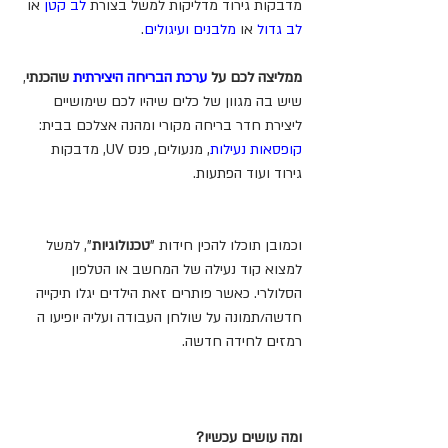
מדבקות גירוד מדליקות למשל בצורת 
לב קטן
 או 
לב גדול
 או 
מלבנים ועיגולים
. 
ממליצה לכם על 
ערכת הבריחה היצירתית
 שהכנתי
, 
שיש בה מגוון של כלים שיהיו לכם שימושיים 
ליצירת חדר בריחה מקורי ומהנה אצלכם בבית: 
קופסאות נעילות
, מנעולים, פנס UV, מדבקות 
גירוד ועוד הפתעות.
וכמובן תוכלו להכין חידות "
טכנולוגיות
", למשל 
למצוא קוד נעילה של המחשב או הטלפון 
הסלולרי. כאשר פותרים זאת הילדים יגלו תיקייה 
חדשה/תמונה על שולחן העבודה ועליה יופיעו ה 
רמזים לחידה חדשה.
ומה עושים עכשיו?