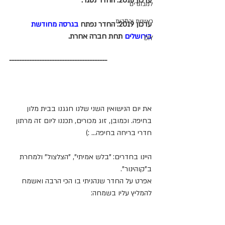
עדכון 2018: החדר נסגר.
למבוגרים
ראיונות וכתבות
עדכון 2019: החדר נפתח 
בגרסה מחודשת 
בירושלים
 תחת חברה אחרת.
DIY
---------------------------------------
את יום הנישואין השני שלנו חגגנו בבית מלון 
בחיפה. וכמובן, זוג מכורים, תכננו ליום זה מרתון 
חדרי בריחה בחיפה... :) 
היינו בחדרים: "בלש אמיתי", "הצלצול" ולמחרת 
ב"קוהינור".  
אפרט על החדר שנהניתי בו הכי הרבה ואשמח 
להמליץ עליו בשמחה: