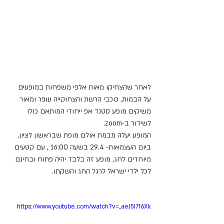
לאחר שהצחיקו מאות אלפי משפחות במופעים 
על הבמות, כוכבי הרשת והצחוקייה עופר ומאור 
משיקים מופע סטנד אפ ייחודי המותאם כולו 
לשידור ב-zoom.
המופע יעלה מבמת אולם מופת שבראשון לציון, 
ביום העצמאות- 29.4 בשעה 16:00 , עם קטעים 
מיוחדים לחג, מופע זה בלבד יהיה פתוח ובחינם 
לכל ילדי ישראל לרגל החג והשקתו.
https://www.youtube.com/watch?v=_aeJ5I7f6Xk