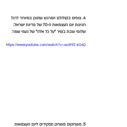
4. צופים בקולולם המרגש שהוכן במיוחד לרגל 
חגיגות יום העצמאות ה-70 של מדינת ישראל: 
שלומי שבת בשיר "על כל אלה" של נעמי שמר:
https://www.youtube.com/watch?v=oxzR9Z-kG6Q
5. משחקים משחק תפקידים ליום העצמאות