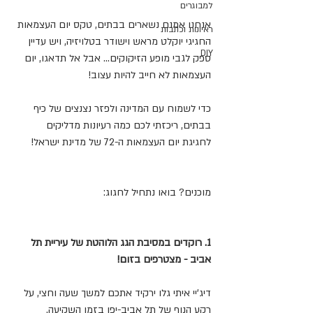
למבוגרים
אנחנו אמנם נשארים בבתים, טקס יום העצמאות 
ראיונות וכתבות
החגיגי יוקלט מראש וישודר בטלויזיה, ויש עדיין 
DIY
ספק לגבי מופע הזיקוקים... אבל אל תדאגו, יום 
העצמאות לא חייב להיות עצוב! 
כדי לשמוח עם המדינה ולפזר נצנצים של כיף 
בבתים, ריכזתי לכם כמה רעיונות מדליקים 
לחגיגת יום העצמאות ה-72 של מדינת ישראל!
מוכנים? בואו נתחיל לחגוג:
1. רוקדים במסיבת הגג הלוהטת של עיריית תל 
אביב - מצטרפים בזום!
דיג'יי איתי גלו ירקיד אתכם למשך שעה וחצי, על 
רקע הנוף של תל אביב-יפו בזמן השקיעה.