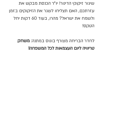
שיגור זיקוקי הדינור! יו"ר הכנסת מבקש את 
עזרתכם, האם תצליחו לשגר את הזיקוקים בזמן 
ולשמח את ישראל? מהרו, בעוד 60 דקות יחל 
הטקס!
לחדר הבריחה מצורף בונוס במתנה: 
משחק 
טריוויה ליום העצמאות לכל המשפחה!
מידע נוסף:
☑️משך המשחק: כ-60 דקות. 
☑️רמת החידות: קשה-בינוני. 
☑️אין צורך בהכנה מראש - רק להדפיס ולשחק. 
☑️גם מזמין המשחק יכול לשחק!
☑️לא צריך לחכות לשליח, פשוט מזמינים, 
מדפיסים ומשחקים!
כל הכיף הזה עולה 99 ש"ח בלבד!