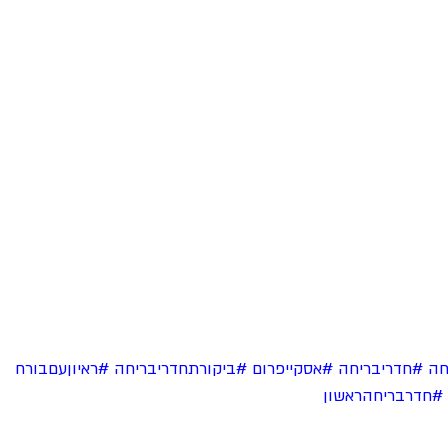
חה
#חדריבריחה
#אסקייפרום
#ביקורתחדריבריחה
#ראיוןעםבורח
#חדרבריחהראשון