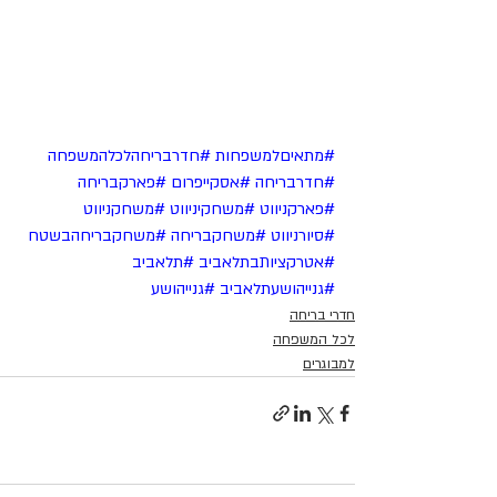
#מתאיםלמשפחות
#חדרבריחהלכלהמשפחה
#חדרבריחה
#אסקייפרום
#פארקבריחה
#פארקניווט
#משחקיניווט
#משחקניווט
#סיורניווט
#משחקבריחה
#משחקבריחהבשטח
#אטרקציותבתלאביב
#תלאביב
#גנייהושעתלאביב
#גנייהושע
חדרי בריחה
לכל המשפחה
למבוגרים