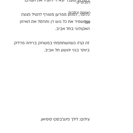
בשבוע שעבר יצא לי להציל את העולם. 
למבוגרים
ראיונות וכתבות
כלומר, למנוע ממדען מטורף להטיל פצצה 
שתשמיד את כל גוש דן ותחסל את האיזון 
DIY
האקולוגי בתל אביב.
זה קרה כשהשתתפתי במשחק בריחה מדליק 
ביותר בגני יהושע תל אביב.
צילום: לילך פינצ'בסקי סימיאן.