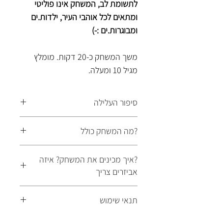
לתשומת לב, המשחק אינו פוליטי
ומתאים לכל אוהבי העיר, ילדות.ים
ומבוגרות.ים :-)
משך המשחק כ-20 דקות. מומלץ
מגיל 10 ומעלה.
סיפור העלילה
ברוכים הבאים לירושלים! עיר הבירה
?מה המשחק כולל
של ישראל, מלאה בהיסטוריה, קדושה,
צבעים, ניחוחות וחוויות.
סיפור עלילה, חידות מפתיעות
?איך מכינים את המשחק? איזה
עיצמו את העיניים, הריחו את הריחות
ומעוצבות, רמזים ופתרונות.
אביזרים צריך
העזים, דמיינו אתרים היסטוריים... אט
רמת קושי קל-בינוני, חידות ממגוון
אט תשקעו לתוך חלום קסום...
סוגים.
פשוט מדפיסים את קובץ החידה
תנאי שימוש
בחלום הופיעה דמות מסתורית
המשחק מתאים לצעירים ולמבוגרים,
המצורף (מומלץ בצבע אך אפשר גם
המתחבאת באחד מאתרי העיר
מומלץ מגיל 10 ומעלה.
בשחור-לבן), מצטיידים בכלי כתיבה