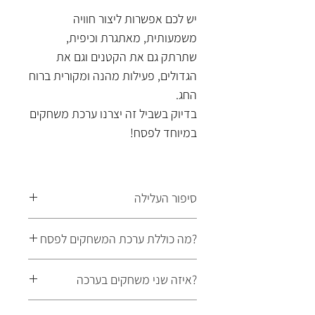
יש לכם אפשרות ליצור חוויה
משמעותית, מאתגרת וכיפית,
שתרתק גם את הקטנים וגם את
הגדולים, פעילות מהנה ומקורית ברוח
החג.
​בדיוק בשביל זה יצרנו ערכת משחקים
במיוחד לפסח!
סיפור העלילה
התכנסתם כאן הערב כדי לחגוג את
?מה כוללת ערכת המשחקים לפסח
ליל הסדר!
התחלתם לקרוא את ההגדה, לשיר
ערכת המשחקים לפסח כוללת 2
?איזה שני משחקים בערכה
שירים וליהנות מארוחה חגיגית.
משחקים, כדי לתת מענה לכל
לפתע נשמעה דפיקה בדלת... "מי זה
משפחה עם ילדים בכל גיל. המשחקים
חדר בריחה "תעלומה עתיקה בליל