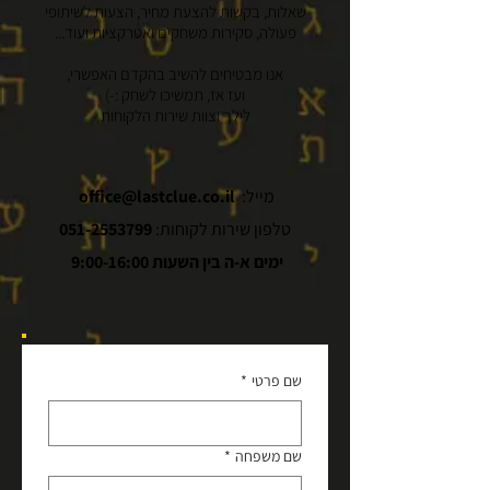
שאלות, בקשות להצעת מחיר, הצעות לשיתופי
פעולה, סקירות משחקים ואטרקציות ועוד...
אנו מבטיחים להשיב בהקדם האפשרי,
ועז אז, תמשיכו לשחק :-)
לילך וצוות שירות הלקוחות
מייל:
office@lastclue.co.il
טלפון שירות לקוחות:
051-2553799
ימים א-ה בין השעות 9:00-16:00
שם פרטי
*
שם משפחה
*