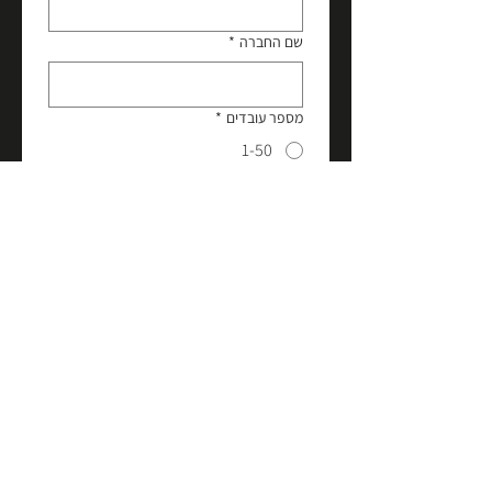
שם החברה
*
מספר עובדים
*
1-50
51-200
201-1000
1001+
טלפון
*
כתובת מייל
*
בשליחת טופס זה אני מאשר/ת 
שקראתי את 
מדיניות הפרטיות