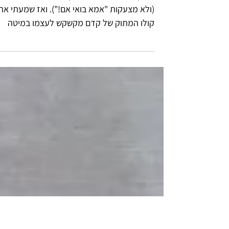
משחקי חיות לפעוטות, פוסט השראה
הבוקר התעוררתי מהשעון המעורר לשם שינוי
(ולא מצעקות "אמא בואי אם!"). ואז שמעתי את
קולו המתוק של קדם מקשקש לעצמו במיטה
ומתעורר באיטיות. הוא...