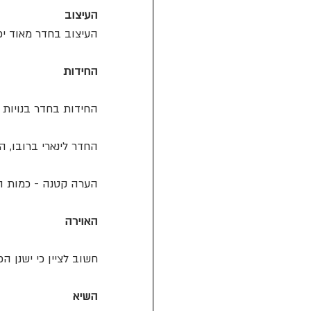
העיצוב 
העיצוב בחדר מאוד יפה
החידות
החידות בחדר בנויות ה
החדר לינארי ברובו, הflow זרם לנו והכל עבד חלק.
הערה קטנה - כמות הח
האוירה
חשוב לציין כי ישנן 
השיא