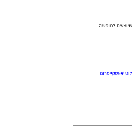
לזוגות שיוצאים לחופשה 
וט
#אסקייפרום