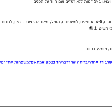
עם חיוך על הפנים.
החדר מתאים ל2-3 מנוסים, 4-5 מתחילים, למשפחות, מומלץ מאוד למי שגר בצפון, 
בי השיט ⚓😀
ד, מומלץ בחום!
רבורג
#חדריבריחה
#חדרבריחהבצפון
#מתאיםלמשפחות
#חדרמיל