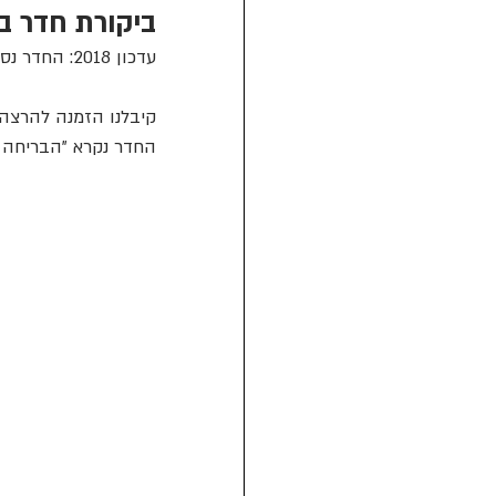
ביקורת חדר ב
עדכון 2018: החדר נסגר.
קיבלנו הזמנה להרצה בצפון, 3 שעות נסיעה, אבל מכורים כמונ
החדר נקרא "הבריחה משרבורג"