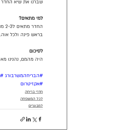
שברנו את שיא החדר ויצאנו ב39 דקות ללא רמזים ו
למי מתאים?
בראש פינה ולכל אוה
לסיכום
היה מהמם, נהנינו מאו
#הבריחהמשרבורג
#ש
#אקזיטרום
חדרי בריחה
לכל המשפחה
למבוגרים